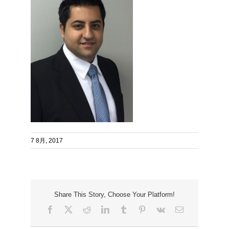
7 8月, 2017
Share This Story, Choose Your Platform!
Facebook
X
Reddit
LinkedIn
Tumblr
Pinterest
Vk
Email