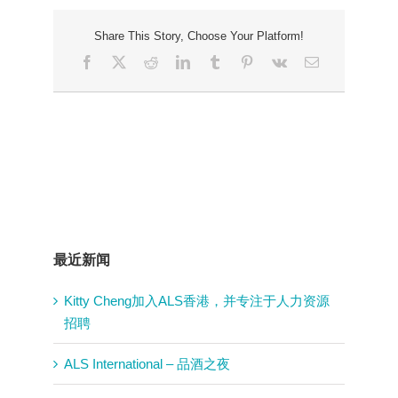
Share This Story, Choose Your Platform!
Facebook
X
Reddit
LinkedIn
Tumblr
Pinterest
Vk
Email
最近新闻
Kitty Cheng加入ALS香港，并专注于人力资源
招聘
ALS International – 品酒之夜